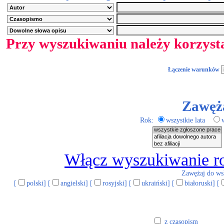
Przy wyszukiwaniu należy korzyst
Łączenie warunków
Zawęż
Rok:
wszystkie lata
Włącz wyszukiwanie ro
Zawężaj do wsk
[
polski] [
angielski] [
rosyjski] [
ukraiński] [
białoruski] [
z czasopism